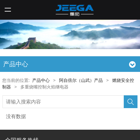
产品中心
您当前的位置:
产品中心
>
阿自倍尔（山武）产品
>
燃烧安全控
制器
>
多重烧嘴控制火焰继电器
没有数据